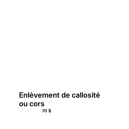
Enlèvement de callosité
ou cors
70 $